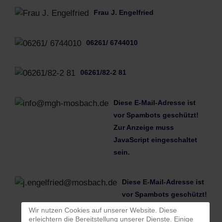
Frau J. Engelfried
06261/ 6744010
06261/82-2 81
Diese E-Mail-Adresse ist
vor Spambots geschützt!
Zur Anzeige muss
JavaScript eingeschaltet
sein.
Diese E-Mail-Adresse ist
vor Spambots geschützt!
Zur Anzeige muss
Wir nutzen Cookies auf unserer Website. Diese
erleichtern die Bereitstellung unserer Dienste. Einige
JavaScript eingeschaltet