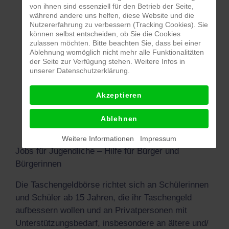
von ihnen sind essenziell für den Betrieb der Seite,
sein.
während andere uns helfen, diese Website und die
Nutzererfahrung zu verbessern (Tracking Cookies). Sie
können selbst entscheiden, ob Sie die Cookies
zulassen möchten. Bitte beachten Sie, dass bei einer
Ablehnung womöglich nicht mehr alle Funktionalitäten
der Seite zur Verfügung stehen. Weitere Infos in
Anmeldeformular Jobanbieter
unserer Datenschutzerklärung.
Anmeldeformular Jugendliche
Akzeptieren
Merkblatt
Flyer
Ablehnen
Weitere Informationen
Impressum
Jobs für Jugendliche – Hilfe für Bürger und
Bürgerinnen
Die Taschengeldbörse richtet sich an Schülerinnen
und Schüler ab 15 Jahren, die ihr Taschengeld
aufbessern wollen und an Privatpersonen mit
Unterstützungsbedarf, insbesondere an ältere und/