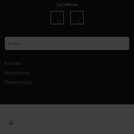
SocialMedia
fab
fab
fa-
fa-
Suchen
facebook
instagram
Kontakt
Impressum
Datenschutz