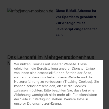
Diese E-Mail-Adresse ist
vor Spambots geschützt!
Zur Anzeige muss
JavaScript eingeschaltet
sein.
Das Lerncafé im Mehrgenerationenhaus
Mosbach stellt sich vor
Wir nutzen Cookies auf unserer Website. Diese
erleichtern die Bereitstellung unserer Dienste. Einige
von ihnen sind essenziell für den Betrieb der Seite,
während andere uns helfen, diese Website und die
Nutzererfahrung zu verbessern (Tracking Cookies). Sie
können selbst entscheiden, ob Sie die Cookies
zulassen möchten. Bitte beachten Sie, dass bei einer
Ablehnung womöglich nicht mehr alle Funktionalitäten
der Seite zur Verfügung stehen. Weitere Infos in
unserer Datenschutzerklärung.