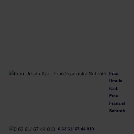
14:0
Uhr;
mit
09:0
Uhr
-
12:0
Uhr
Frau
Ursula
Karl,
Frau
Franziska
Schroth
0 62 61/ 67 44 010