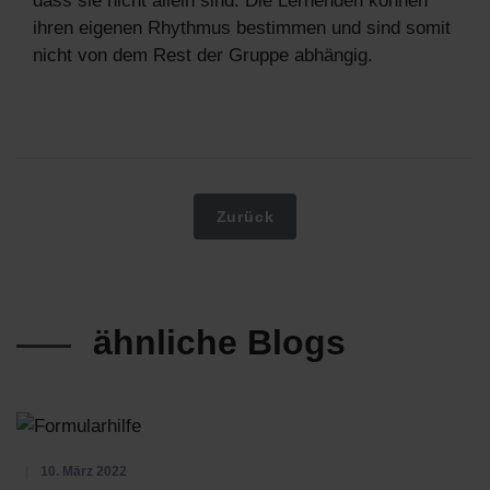
dass sie nicht allein sind. Die Lernenden können
ihren eigenen Rhythmus bestimmen und sind somit
nicht von dem Rest der Gruppe abhängig.
Vorheriger Beitrag: Formularhilfe
Zurück
ähnliche Blogs
10. März 2022