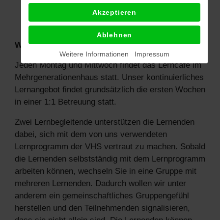
Akzeptieren
Ablehnen
Wie läuft es nun ab?
Weitere Informationen
Impressum
Jeden Montag und Mittwoch findet das Lerncafé im
Mehrgenerationenhaus statt. Unser kontinuierliches
Lernangebot findet grundsätzlich die ersten Wochen
in einer 1:1 Betreuung statt.
Zwei Lernbegleitende unterstützen die Lernenden
dabei, sich mit dem von uns verwendeten
Lernprogramm der VHS vertraut zu machen. Sobald
die Lernenden selbstständig mit dem Lernprogramm
arbeiten können, wechseln Sie in eine Gruppe mit
mehreren Lernenden. Dadurch wollen wir unter
anderem ein gemeinschaftliches Gruppengefühl
herstellen und den Teilnehmenden signalisieren,