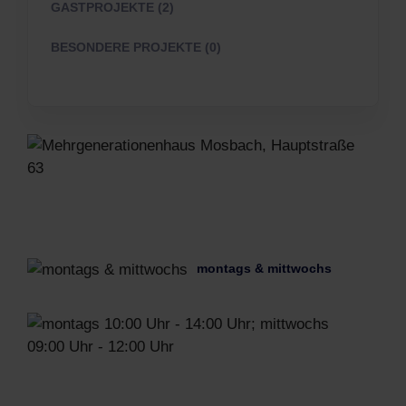
GASTPROJEKTE (2)
BESONDERE PROJEKTE (0)
Meh
Mos
Hau
63
montags & mittwochs
mon
10:0
Uhr
-