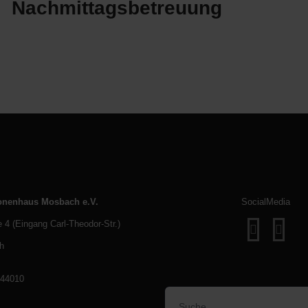
Nachmittagsbetreuung
onenhaus Mosbach e.V.
SocialMedia
e 4 (Eingang Carl-Theodor-Str.)
fab
fab
h
fa-
fa-
facebook
inst
744010
Suchen