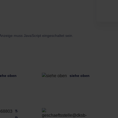
Anzeige muss JavaScript eingeschaltet sein.
iehe oben
siehe oben
Tel:
Diese
06261
E-