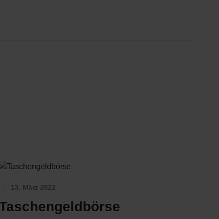
r Eltern-Kind-Treff
13. März 2022
Taschengeldbörse