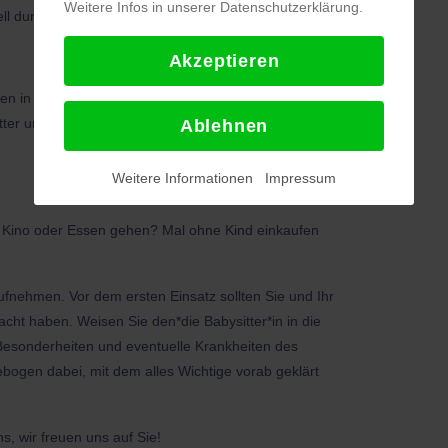
Weitere Infos in unserer Datenschutzerklärung.
iell durch den Kinderschutzbund NOK gefördert.
Akzeptieren
nen in die beim Mehrgenerationenhaus geführte
ütter und Väter im Neckar-Odenwald-Kreis vermittelt
Ablehnen
Weitere Informationen
Impressum
ns Kino oder Essen gehen? Mal ohne Kind einkaufen
aufnehmen. Vor dem ersten Einsatz sollten Sie und Ihr
acht haben. Weisen Sie den*die Babysitter*in in die
 Besonderheiten und eventuelle Krankheiten des
bogen dabei, mit dem alles Wichtige vorab geklärt
s, wir freuen uns auf Sie!