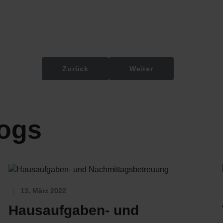
Vorheriger Beitrag: Taschengeldbörse
Nächster Beitrag: Offene
Zurück
Weiter
logs
13. März 2022
Hausaufgaben- und