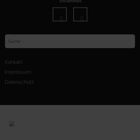
SocialMedia
fab
fab
fa-
fa-
Suchen
facebook
instagram
Kontakt
Impressum
Datenschutz