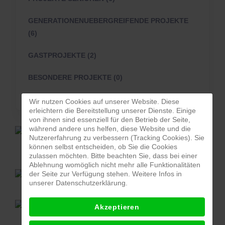
GENERATIONENUEBERGREIFENDE PROJEKTE
(6)
GASTPROJEKTE (2)
BESONDERE PROJEKTE (0)
Wir nutzen Cookies auf unserer Website. Diese
erleichtern die Bereitstellung unserer Dienste. Einige
von ihnen sind essenziell für den Betrieb der Seite,
während andere uns helfen, diese Website und die
MGH Mosbach,
Nutzererfahrung zu verbessern (Tracking Cookies). Sie
Alte Bergsteige 4
können selbst entscheiden, ob Sie die Cookies
zulassen möchten. Bitte beachten Sie, dass bei einer
Ablehnung womöglich nicht mehr alle Funktionalitäten
der Seite zur Verfügung stehen. Weitere Infos in
siehe oben
unserer Datenschutzerklärung.
15:00 Uhr - 17:00 Uhr
Akzeptieren