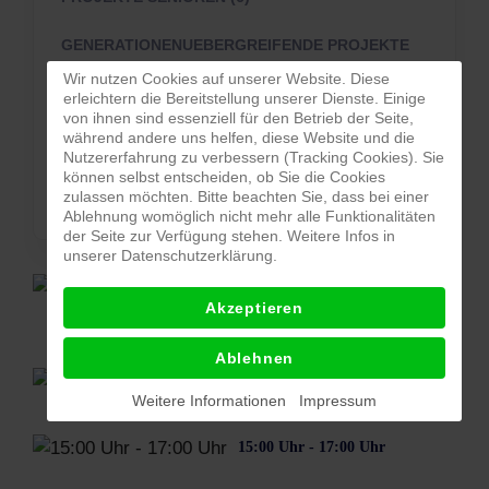
GENERATIONENUEBERGREIFENDE PROJEKTE
(6)
Wir nutzen Cookies auf unserer Website. Diese
erleichtern die Bereitstellung unserer Dienste. Einige
von ihnen sind essenziell für den Betrieb der Seite,
GASTPROJEKTE (2)
während andere uns helfen, diese Website und die
Nutzererfahrung zu verbessern (Tracking Cookies). Sie
BESONDERE PROJEKTE (0)
können selbst entscheiden, ob Sie die Cookies
zulassen möchten. Bitte beachten Sie, dass bei einer
Ablehnung womöglich nicht mehr alle Funktionalitäten
der Seite zur Verfügung stehen. Weitere Infos in
unserer Datenschutzerklärung.
MGH Mosbach,
Akzeptieren
Alte Bergsteige 4
Ablehnen
siehe oben
Weitere Informationen
Impressum
15:00 Uhr - 17:00 Uhr